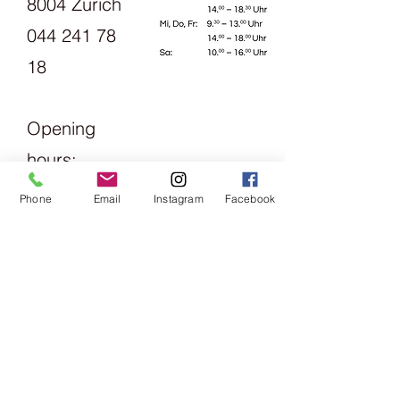
8004 Zurich
044 241 78
18
Opening
hours:
Monday
Phone
Email
Instagram
Facebook
1.30pm -
6pm
Tuesday
Friday
09:00 -
13:00 &