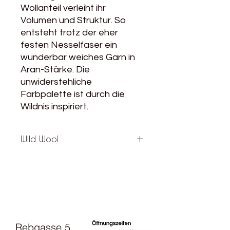
Wollanteil verleiht ihr
Volumen und Struktur. So
entsteht trotz der eher
festen Nesselfaser ein
wunderbar weiches Garn in
Aran-Stärke. Die
unwiderstehliche
Farbpalette ist durch die
Wildnis inspiriert.
Wild Wool
Material: 85% Wolle; 15% Viskose
Lauflänge: 170m/100g
Nadelstärke: 4-5 mm
Maschenprobe: 18 = 10 cm​
Verbrauch für einen Damenpullover
Gr. 38 ca.: 500g
Rebgasse 5
Pflegehinweise: Handwäsche