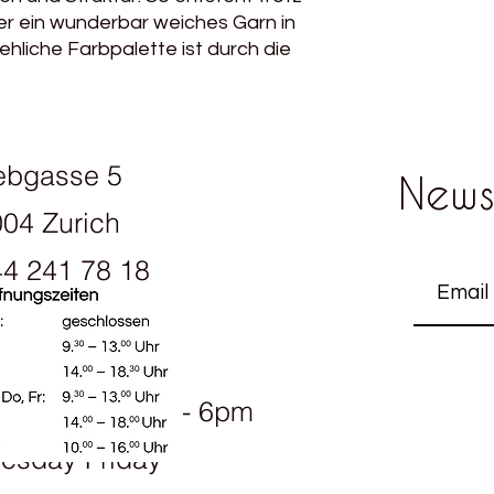
er ein wunderbar weiches Garn in
ehliche Farbpalette ist durch die
ebgasse 5
News
04 Zurich
4 241 78 18
ening hours:
onday 1.30pm - 6pm
esday Friday