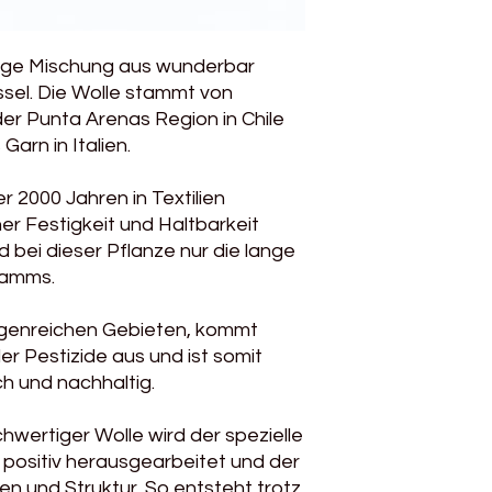
Pflegehinweise: Ha
ltige Mischung aus wunderbar
sel. Die Wolle stammt von
der Punta Arenas Region in Chile
arn in Italien.
r 2000 Jahren in Textilien
r Festigkeit und Haltbarkeit
 bei dieser Pflanze nur die lange
tamms.
egenreichen Gebieten, kommt
r Pestizide aus und ist somit
h und nachhaltig.
hwertiger Wolle wird der spezielle
 positiv herausgearbeitet und der
men und Struktur. So entsteht trotz