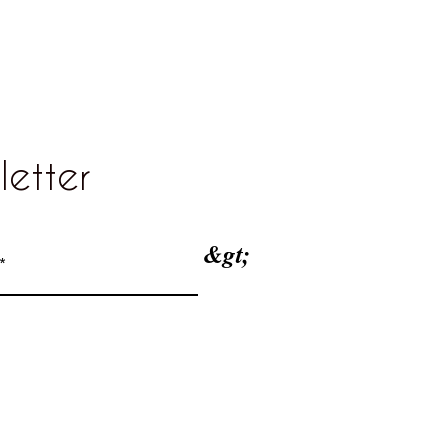
letter
&gt;