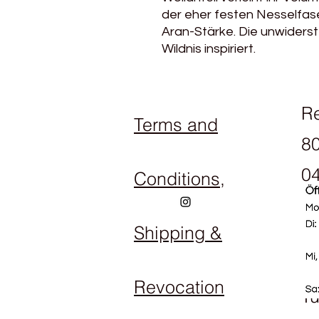
der eher festen Nesselfas
Aran-Stärke. Die unwiderst
Wildnis inspiriert.
R
Terms and
80
04
Conditions,
Shipping &
Op
M
Revocation
Tu