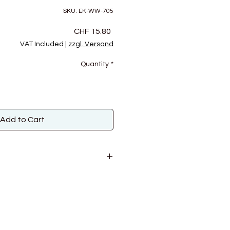
SKU: EK-WW-705
Price
CHF 15.80
VAT Included
|
zzgl. Versand
Quantity
*
Add to Cart
; 15% Viskose
0g
m
10 cm​
Damenpullover Gr. 38 ca.: 500g