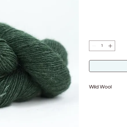
Wild Wool
Material: 85% Wolle
Lauflänge: 170m/10
Nadelstärke: 4-5 m
Maschenprobe: 18 = 
Verbrauch für einen 