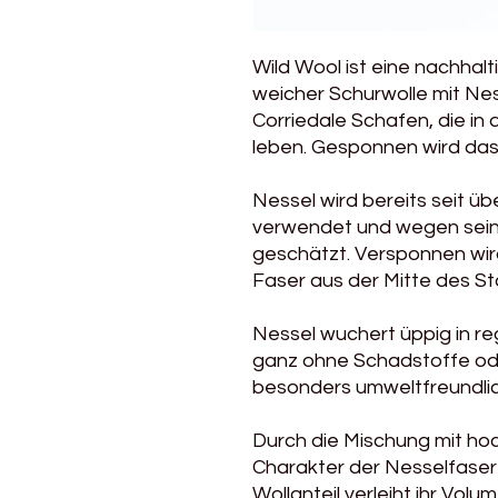
Wild Wool ist eine nachha
weicher Schurwolle mit Nes
Corriedale Schafen, die in 
leben. Gesponnen wird das G
Nessel wird bereits seit übe
verwendet und wegen seine
geschätzt. Versponnen wird
Faser aus der Mitte des S
Nessel wuchert üppig in r
ganz ohne Schadstoffe ode
besonders umweltfreundlic
Durch die Mischung mit hoc
Charakter der Nesselfaser
Wollanteil verleiht ihr Volu