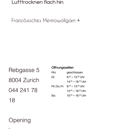
Lufttrocknen flach hin.
Französisches Merinowollgarn
Ulysse ist ein Wollgarn aus weicher
weißer französischer (Mérinos
d'Arles aus der Provence) und
schwarzer portugiesischer Merino
(Merinos Petra aus dem Alentejo-
Tal), das in Frankreich auf
Rebgasse 5
ökologische Weise hergestellt wird.
8004 Zurich
044 241 78
18
Opening