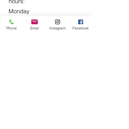
hours:
Monday
1.30pm -
Phone
Email
Instagram
Facebook
6pm
Tuesday
Friday
09:00 -
13:00 &
14:00 -
18:00
Saturday
09:00 -
16:00