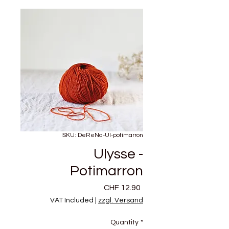
SKU: DeReNa-Ul-potimarron
Ulysse -
Potimarron
Price
CHF 12.90
VAT Included
|
zzgl. Versand
Quantity
*