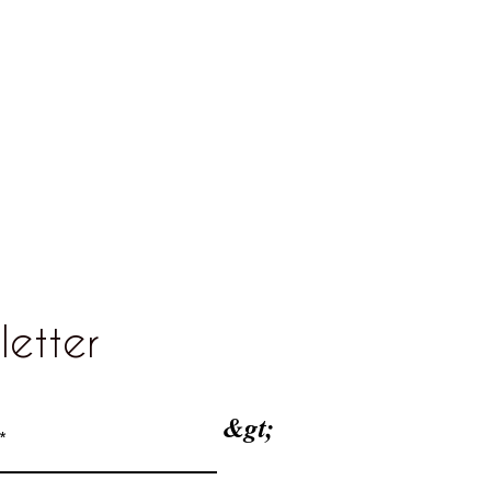
letter
&gt;