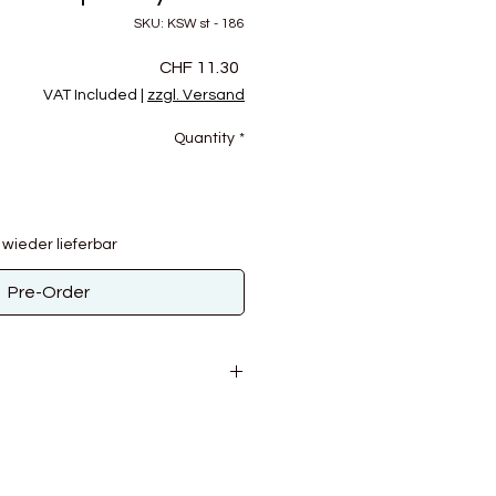
SKU: KSW st - 186
Price
CHF 11.30
VAT Included
|
zzgl. Versand
Quantity
*
 wieder lieferbar
Pre-Order
zer - Garn ist ultradünn mit einem
kt - sodass jedes Strickstück wie
wirkt.