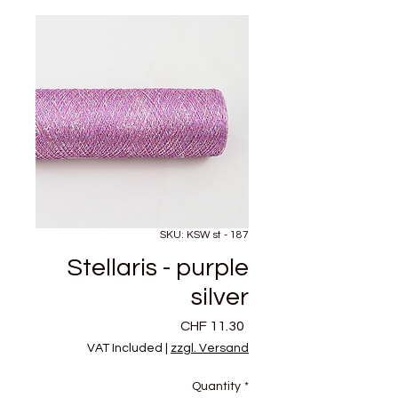
SKU: KSW st - 187
Stellaris - purple
silver
Price
CHF 11.30
VAT Included
|
zzgl. Versand
Quantity
*