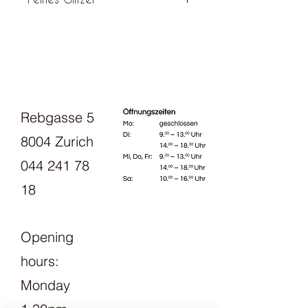
Dieses Beilauf - Glitzer - Garn ist
ultradünn mit einem dezenten
Glitzereffekt - sodass jedes
Strickstück wie ein feines Glanzlicht
wirkt.
Rebgasse 5
8004 Zurich
044 241 78
18
Opening
hours:
Monday