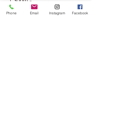
1.30pm -
6pm
Phone
Email
Instagram
Facebook
Tuesday
Friday
09:00 -
13:00 &
14:00 -
18:00
Saturday
09:00 -
16:00