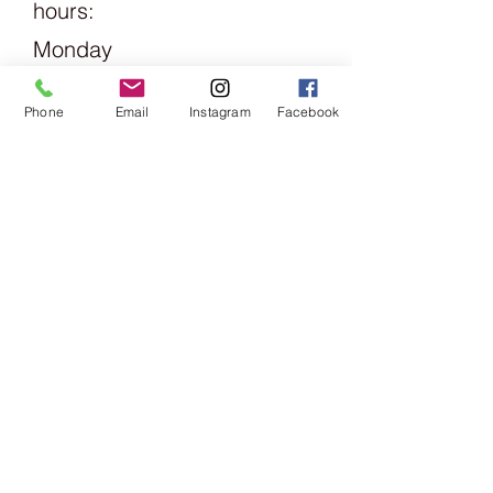
hours:
entlang der gesamten
Produktionskette und gleichzeitig
Monday
die einzuhaltenden
1.30pm -
Sozialkriterien.Mehr über das GOTS
Phone
Email
Instagram
Facebook
Zertifikat erfahren Sie hierSie eignet
6pm
sich sowohl für Pullover und
Accessoires aber auch sehr gut zum
Tuesday
Häkeln von Baumwolltieren- &
Friday
Figuren / Amiguri.Auch Schminkpads
und Waschtücher wurden bereits
09:00 -
aus Alba gestrickt. Obschon sie
eigentlich mit 40° C gewaschen
13:00 &
werden soll, was bei einem Pullover
14:00 -
auch dringend zu empfehlen ist,
haben wir die Baumwolle auch
18:00
schon sehr heiss gewaschen - was
sie gut vertragen hat.​
Saturday
09:00 -
16:00