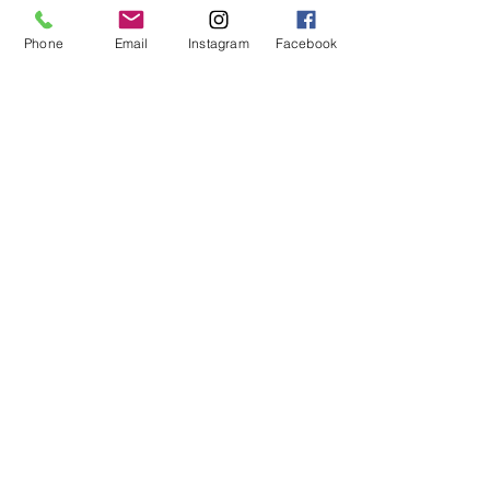
6pm
Phone
Email
Instagram
Facebook
Tuesday
Friday
09:00 -
13:00 &
14:00 -
18:00
Saturday
09:00 -
16:00