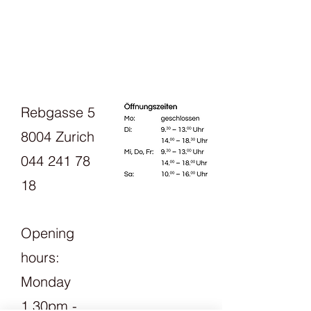
Mit silky kid haben wir ein ganz
besonderes Mohair Garn im
Sortiment. Es fühlt sich deutlich
weicher an, als andere Mohair
Marken (mit Ausnahme natürlich kid
silk von cowgirl blues).
Rebgasse 5
Es eignet sich wunderbar für
federleichte Pullover und Jacken,
8004 Zurich
die dennoch angenehm warm
halten. Tücher und Schals sind im
044 241 78
Handumdrehen gestrickt, dank der
18
Möglichkeit eine bis zu 5mm dicke
Stricknadel zu verwenden.
Opening
hours:
Monday
1.30pm -