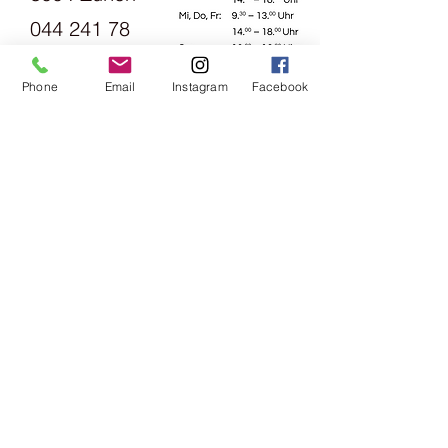
044 241 78
18
Phone
Email
Instagram
Facebook
Opening
hours:
Monday
1.30pm -
6pm
Tuesday
Friday
09:00 -
13:00 &
14:00 -