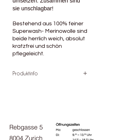
umsetzen. Zusammen sind
sie unschlagbar!
Bestehend aus 100% feiner
Superwash- Merinowolle sind
beide herrlich weich, absolut
kratzfrei und schön
pflegeleicht.
Produktinfo
Produktdetails
Material: 100% Wolle
Lauflänge: 250m/100g
Nadelstärke: 3,5-4,5 mm
Maschenprobe: 22 = 10 cm
Verbrauch für einen Damenpullover
Rebgasse 5
Gr. 38 ca.: 500g
Pflegehinweise: Maschinenwäsche
8004 Zurich
30°