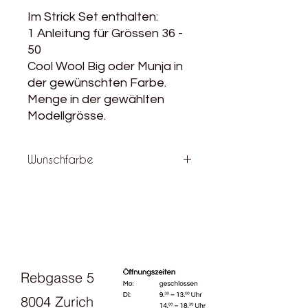
Im Strick Set enthalten:
1 Anleitung für Grössen 36 -
50
Cool Wool Big oder Munja in
der gewünschten Farbe.
Menge in der gewählten
Modellgrösse.
Wunschfarbe
Hier kannst du deine Wunschfarbe
aussuchen
Du möchtest lieber biologisch
produzierte Wolle für dieses Modell?
Die findest du
hier
Rebgasse 5
8004 Zurich