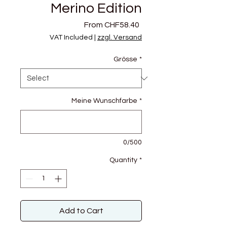
Merino Edition
Sale
From
CHF58.40
Price
VAT Included
|
zzgl. Versand
Grösse
*
Meine Wunschfarbe
*
0/500
Quantity
*
Add to Cart