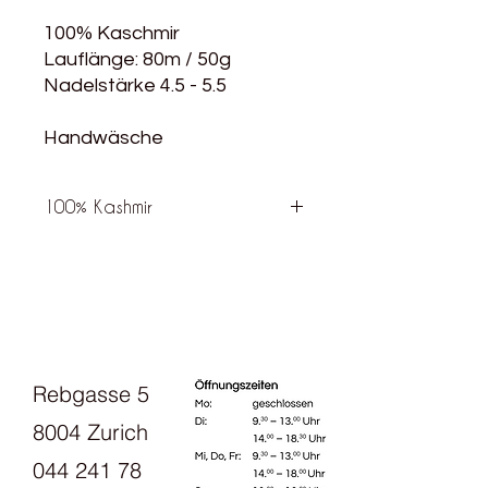
100% Kaschmir
Lauflänge: 80m / 50g
Nadelstärke 4.5 - 5.5
Handwäsche
100% Kashmir
Die DENSE LINE steht für
Langlebigkeit, Beständigkeit und ein
geringes Pilling. Unabhängige
Labortests zu Scheuerfestigkeit
ergaben eine bis zu 45% höhere
Beständigkeit mit vergleichbaren
Rebgasse 5
Kaschmir-Garnen. Beachten Sie,
DENSE LINE Garne sind
8004 Zurich
ungewaschen ab Knäuel etwas
härter im Griff – doch die einzigartig
044 241 78
warmen, weichen und leichten