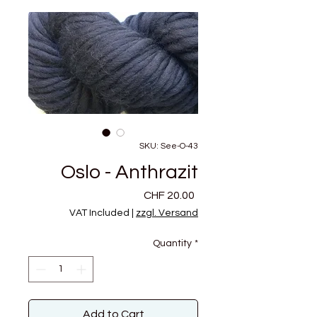
SKU: See-O-43
Oslo - Anthrazit
Price
CHF 20.00
VAT Included
|
zzgl. Versand
Quantity
*
Add to Cart