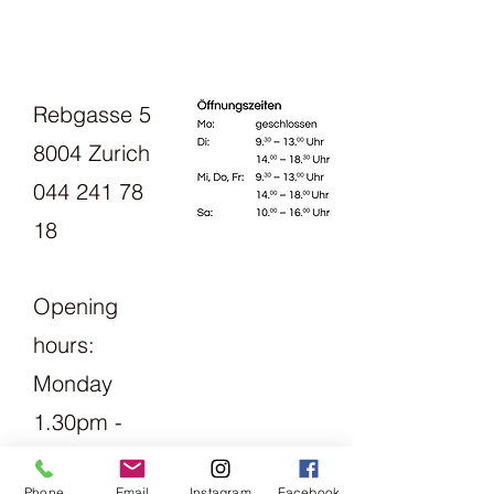
Maschenprobe: 7M / 10cm
Nadelstärke 8-10
200 g Stränge
Pflegehinweis: Handwäsche
Rebgasse 5
8004 Zurich
044 241 78
18
Opening
hours:
Monday
1.30pm -
6pm
Phone
Email
Instagram
Facebook