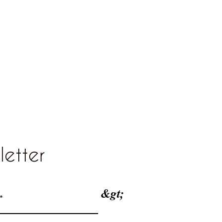
 Damenpullover Grösse 38 ca.
it mildem Waschmittel im
letter
&gt;