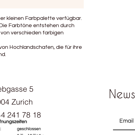
Verbrauch für einen
500g
ner kleinen Farbpalette verfügbar.
Handwäsche, oder m
t. Die Farbtöne entstehen durch
Wollwaschgang
von verschieden farbigen
on Hochlandschafen, die für ihre
nd.
ebgasse 5
News
04 Zurich
4 241 78 18