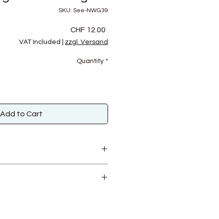
SKU: See-NWG39
Price
CHF 12.00
VAT Included
|
zzgl. Versand
Quantity
*
Add to Cart
rwolle von peruanischen
00g
 nicht praktiziert.
/ 25R auf 10 cm