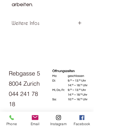
arbeiten.
Weitere Infos
Material: 100% Schurwolle
Lauflänge: 300m/50g
Nadelstärke: 2-3 mm
Maschenprobe: 30 = 10 cm
Verbrauch für einen Damenpullover
Gr. 38 ca.: 250g
Rebgasse 5
Handwäsche
8004 Zurich
044 241 78
18
Opening
Phone
Email
Instagram
Facebook