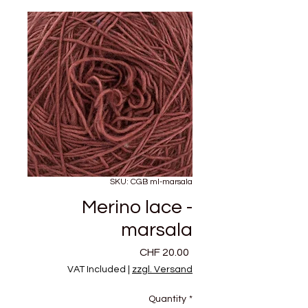
SKU: CGB ml-marsala
Merino lace -
marsala
Price
CHF 20.00
VAT Included
|
zzgl. Versand
Quantity
*