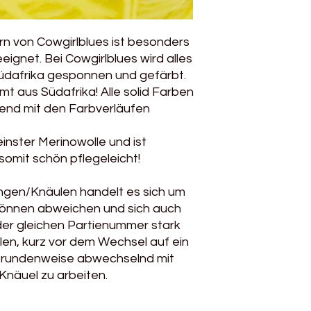
Verbrauch für einen 
Handwäsche
rn von Cowgirlblues ist besonders
ignet. Bei Cowgirlblues wird alles
Südafrika gesponnen und gefärbt.
 aus Südafrika! Alle solid Farben
gend mit den Farbverläufen
inster Merinowolle und ist
omit schön pflegeleicht!
ngen/Knäulen handelt es sich um
 können abweichen und sich auch
der gleichen Partienummer stark
en, kurz vor dem Wechsel auf ein
/rundenweise abwechselnd mit
näuel zu arbeiten.