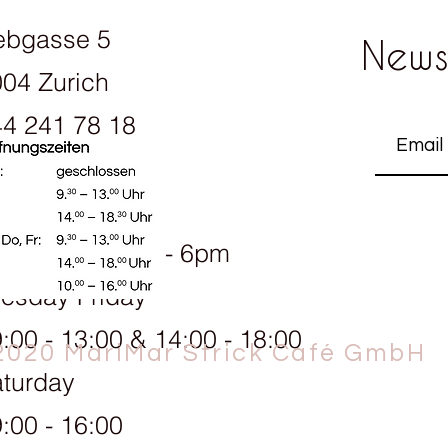
ebgasse 5
News
04 Zurich
4 241 78 18
ening hours:
onday 1.30pm - 6pm
esday Friday
:00 - 13:00 & 14:00 - 18:00
2020 MariMar Strick Café GmbH
turday
:00 - 16:00