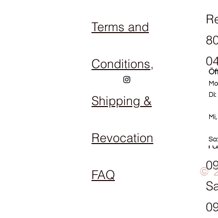
R
Terms and
80
04
Conditions,
Shipping &
Op
M
Revocation
Tu
09
© 
FAQ
Sa
09