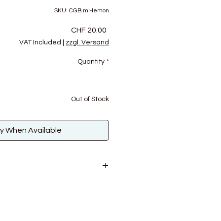
SKU: CGB ml-lemon
Price
CHF 20.00
VAT Included
|
zzgl. Versand
Quantity
*
Out of Stock
fy When Available
rwolle
g
m
 10 cm