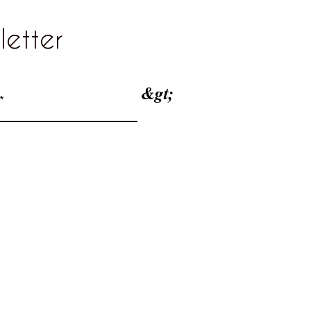
letter
&gt;