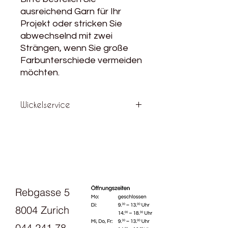
ausreichend Garn für Ihr
Projekt oder stricken Sie
abwechselnd mit zwei
Strängen, wenn Sie große
Farbunterschiede vermeiden
möchten.
Wickelservice
Für einen Preisaufschlag von 3.-
wickeln wir den Strang zu einem
schönen Knäuel.
Rebgasse 5
8004 Zurich
044 241 78