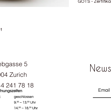
GOTS - Zertifika
Blätter werden nicht
Baumwollernte, vorhe
GOTS steht für Globa
zu erleichtern. Nich
weltweit führenden 
auch die Färbemitte
Textilien aus biolog
GOTS zertifziert. Das 
hohem Niveau defini
rt
Schadstoffen wie zu
Anforderungen entl
Schwermetallen und 
Produktionskette und
Sie eignet sich sowo
Sozialkriterien.
aber auch sehr gut 
Mehr über das GOTS 
Figuren / Amiguri.
Auch Schminkpads u
aus Alba gestrickt. O
ebgasse 5
News
gewaschen werden so
dringend zu empfehl
04 Zurich
auch schon sehr hei
vertragen hat.​
4 241 78 18
ening hours: