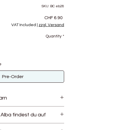
SKU: BC eb28
Price
CHF 6.90
VAT Included
|
zzgl. Versand
Quantity
*
e
Pre-Order
arn
tige, GOTS zertifizierte Baumwolle,
Alba findest du auf
gebaut und versponnen wird. Die
mwolle wird ohne Düngemittel
baut und per Hand geerntet. Die