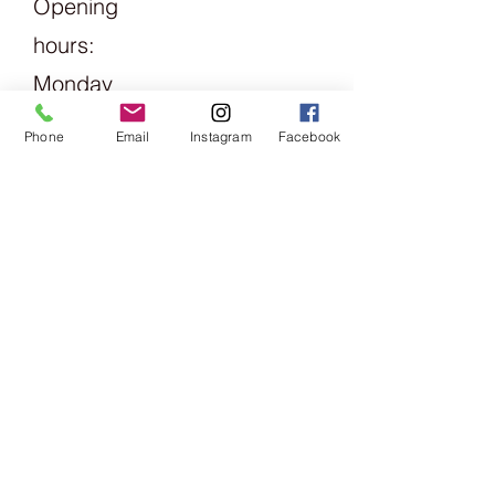
Opening
Auf hohem Niveau definiert er
umwelttechnische Anforderungen
hours:
entlang der gesamten
Produktionskette und gleichzeitig
Monday
die einzuhaltenden
1.30pm -
Sozialkriterien.Mehr über das GOTS
Phone
Email
Instagram
Facebook
Zertifikat erfahren Sie hierSie eignet
6pm
sich sowohl für Pullover und
Accessoires aber auch sehr gut zum
Tuesday
Häkeln von Baumwolltieren- &
Friday
Figuren / Amiguri.Auch Schminkpads
und Waschtücher wurden bereits
09:00 -
aus Alba gestrickt. Obschon sie
eigentlich mit 40° C gewaschen
13:00 &
werden soll, was bei einem Pullover
14:00 -
auch dringend zu empfehlen ist,
haben wir die Baumwolle auch
18:00
schon sehr heiss gewaschen - was
sie gut vertragen hat.​
Saturday
09:00 -