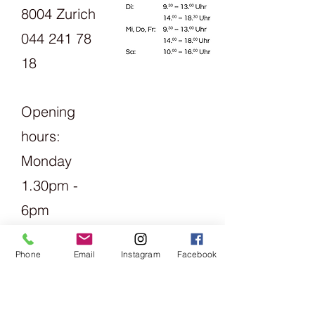
8004 Zurich
044 241 78
18
Opening
hours:
Monday
1.30pm -
6pm
Tuesday
Phone
Email
Instagram
Facebook
Friday
09:00 -
13:00 &