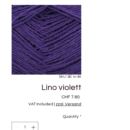
SKU: BC ln-46
Lino violett
Price
CHF 7.80
VAT Included
|
zzgl. Versand
Quantity
*