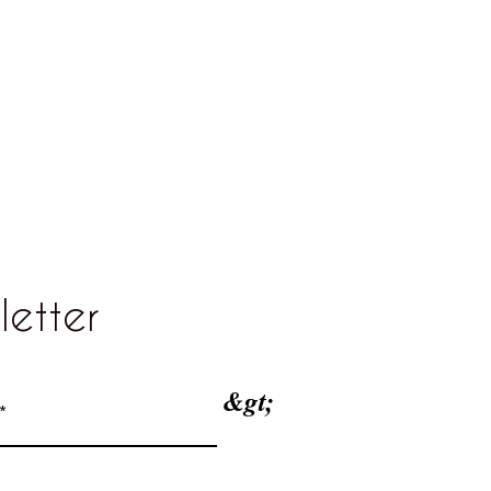
letter
&gt;