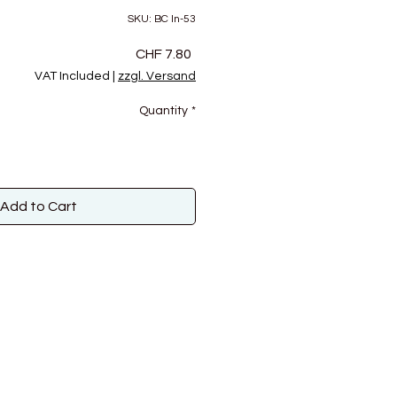
SKU: BC ln-53
Price
CHF 7.80
VAT Included
|
zzgl. Versand
Quantity
*
Add to Cart