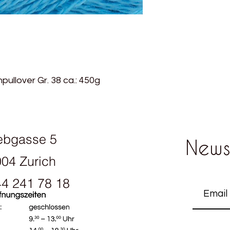
ullover Gr. 38 ca.: 450g
ebgasse 5
News
04 Zurich
4 241 78 18
ening hours: