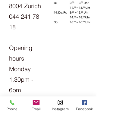
8004 Zurich
044 241 78
18
Opening
hours:
Monday
1.30pm -
6pm
Tuesday
Phone
Email
Instagram
Facebook
Friday
09:00 -
13:00 &