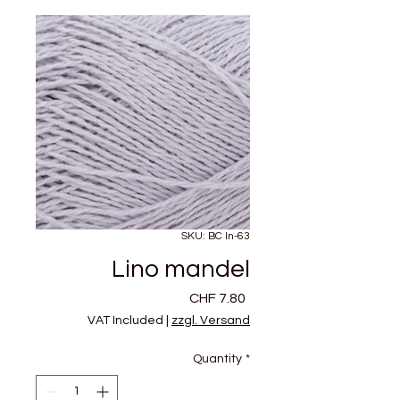
SKU: BC ln-63
Lino mandel
Price
CHF 7.80
VAT Included
|
zzgl. Versand
Quantity
*