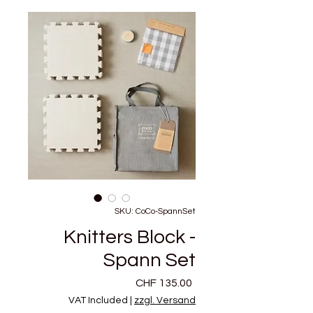
SKU: CoCo-SpannSet
Knitters Block -
Spann Set
Price
CHF 135.00
VAT Included
|
zzgl. Versand