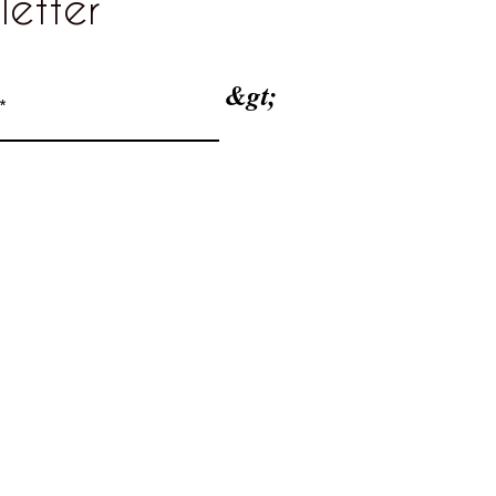
letter
&gt;