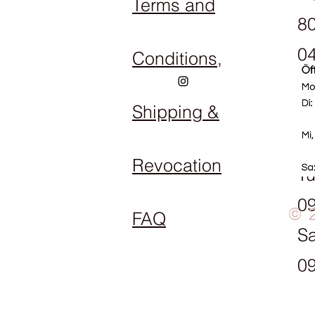
Terms and
80
04
Conditions,
Shipping &
Op
M
Revocation
Tu
09
© 
FAQ
Sa
09