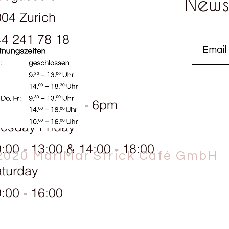
News
04 Zurich
4 241 78 18
ening hours:
onday 1.30pm - 6pm
esday Friday
:00 - 13:00 & 14:00 - 18:00
2020 MariMar Strick Café GmbH
turday
:00 - 16:00