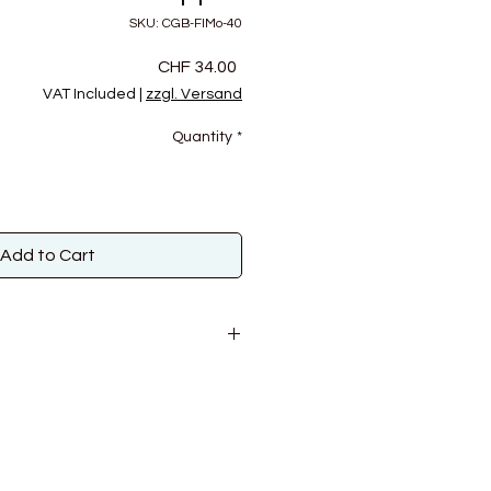
SKU: CGB-FlMo-40
Price
CHF 34.00
VAT Included
|
zzgl. Versand
Quantity
*
Add to Cart
r, 13% Wolle, 9% Nylon
00g
M / 14R auf 10 cm
 Damenpullover Grösse 38 ca.