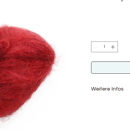
Weitere Infos
Material: 78% Mohai
Lauflänge: 200m / 1
Nadelstärke: 6 - 8
Maschenprobe: ca. 9
Verbrauch für einen