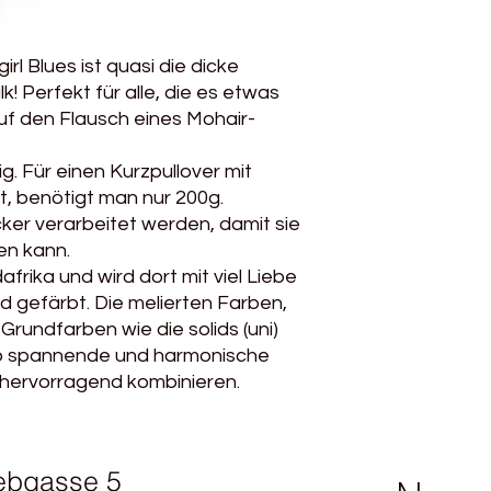
300g​
Handwäsche​
Achtung: Auch Knäu
rl Blues ist quasi die dicke
Partienummer könne
k! Perfekt für alle, die es etwas
bei diesem dicken G
uf den Flausch eines Mohair-
Stränge sehr untersc
Wir empfehlen kurz 
anderen Knäuel im
g. Für einen Kurzpullover mit
alten und 1 Reihe v
, benötigt man nur 200g.
ocker verarbeitet werden, damit sie
ten kann.
rika und wird dort mit viel Liebe
 gefärbt. Die melierten Farben,
Grundfarben wie die solids (uni)
 spannende und harmonische
 hervorragend kombinieren.
ebgasse 5