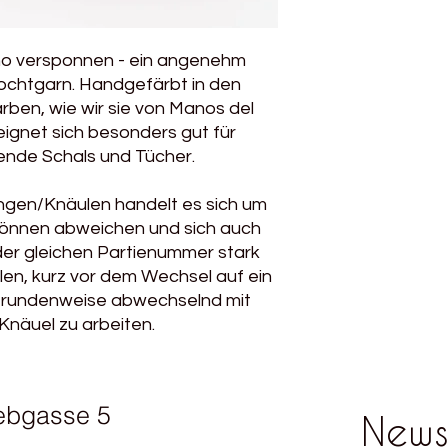
Pflegehinweise: Ha
Manos del Uruguay 
schöner!
ino versponnen - ein angenehm
Sandra hofft, dass m
stricken. Sie lebt mi
chtgarn. Handgefärbt in den
Kindern in Fraile Mu
ben, wie wir sie von Manos del
3000 Einwohnern nah
ignet sich besonders gut für
Während ihr Mann al
ende Schals und Tücher.
Farmen arbeitet, kü
Seit mehr als fünf Ja
ngen/Knäulen handelt es sich um
Garne für die Koope
 können abweichen und sich auch
Seitdem reicht das G
Studium in Montevide
der gleichen Partienummer stark
Sie muss früh aufsteh
en, kurz vor dem Wechsel auf ein
So kann sie sich na
/rundenweise abwechselnd mit
ihren Jüngsten (11 J
näuel zu arbeiten.
ich in die Stadt geh
aber dann hätte ich
müssen, das kam für 
mir die Möglichkeit, 
ebgasse 5
News
verdienen,“ sagt sie.
Besonders wichtig is