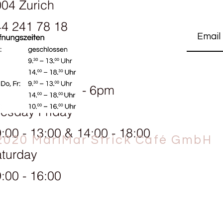
04 Zurich
unter den Kooperative
man sich und hält z
4 241 78 18
krank wird, überneh
die Mutter oder helfe
uns ganz wichtig“, 
dass sie sehr stolz au
ening hours:
Manos del Uruguay s
angemessene Bezahl
onday 1.30pm - 6pm
gegründete Unterneh
Trade Organization (
esday Friday
Rechte der kleinen 
Arbeiterinnen gestä
:00 - 13:00 & 14:00 - 18:00
Die Frauen, die in 
2020 MariMar Strick Café GmbH
für die Kooperative 
turday
können sich ein Leb
vorstellen. Deshalb h
:00 - 16:00
Frauen in der ganze
wollen.
Das Markenzeichen 
Manos del Uruguay s
einzelne Strang wird