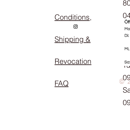
80
04
Conditions,
Shipping &
Op
M
Revocation
Tu
09
© 
FAQ
Sa
09