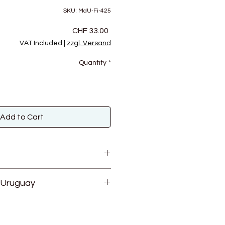
SKU: MdU-Fi-425
Price
CHF 33.00
VAT Included
|
zzgl. Versand
Quantity
*
Add to Cart
wolle, 30% Seide
 Uruguay
0g
m
Fair Trade Projekt
 10 cm
Damenpullover Gr. 38 ca.: 300g