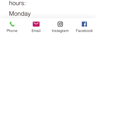
hours:
Alba gestrickt. Obschon sie
eigentlich mit 40° C gewaschen
Monday
werden soll, was bei einem Pullover
1.30pm -
auch dringend zu empfehlen ist,
Phone
Email
Instagram
Facebook
haben wir die Baumwolle auch
6pm
schon sehr heiss gewaschen - was
sie gut vertragen hat.​
Tuesday
Friday
09:00 -
13:00 &
14:00 -
18:00
Saturday
09:00 -
16:00