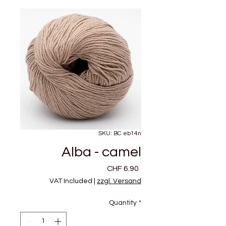
SKU: BC eb14n
Alba - camel
Price
CHF 6.90
VAT Included
|
zzgl. Versand
Quantity
*