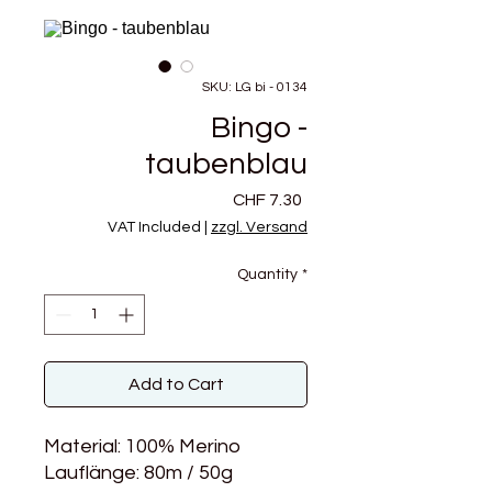
SKU: LG bi - 0134
Bingo -
taubenblau
Price
CHF 7.30
VAT Included
|
zzgl. Versand
Quantity
*
Add to Cart
Material: 100% Merino
Lauflänge: 80m / 50g