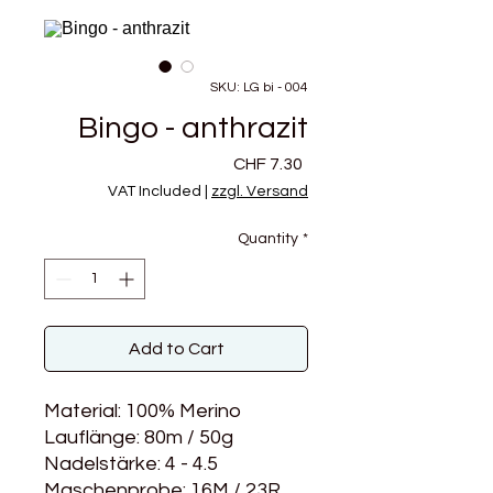
SKU: LG bi - 004
Bingo - anthrazit
Price
CHF 7.30
VAT Included
|
zzgl. Versand
Quantity
*
Add to Cart
Material: 100% Merino
Lauflänge: 80m / 50g
Nadelstärke: 4 - 4.5
Maschenprobe: 16M / 23R