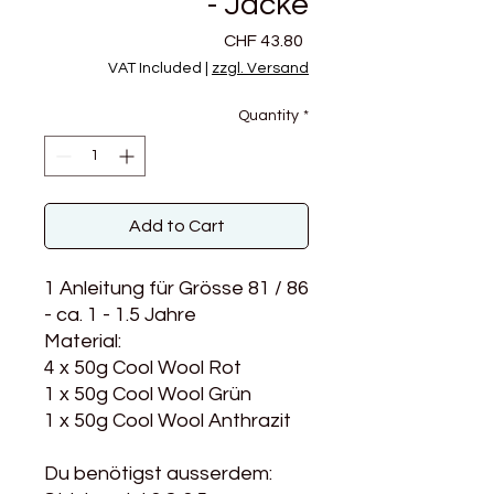
- Jacke
Price
CHF 43.80
VAT Included
|
zzgl. Versand
Quantity
*
Add to Cart
1 Anleitung für Grösse 81 / 86
- ca. 1 - 1.5 Jahre
Material:
4 x 50g Cool Wool Rot
1 x 50g Cool Wool Grün
1 x 50g Cool Wool Anthrazit
Du benötigst ausserdem: