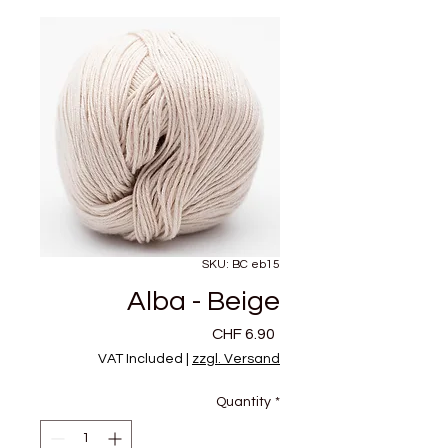
SKU: BC eb15
Alba - Beige
Price
CHF 6.90
VAT Included
|
zzgl. Versand
Quantity
*