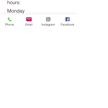
hours:
Alba gestrickt. Obschon sie
eigentlich mit 40° C gewaschen
Monday
werden soll, was bei einem Pullover
1.30pm -
auch dringend zu empfehlen ist,
Phone
Email
Instagram
Facebook
haben wir die Baumwolle auch
6pm
schon sehr heiss gewaschen - was
sie gut vertragen hat.​
Tuesday
Friday
09:00 -
13:00 &
14:00 -
18:00
Saturday
09:00 -
16:00