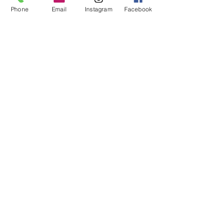
Phone
Email
Instagram
Facebook
Tuesday
Friday
09:00 -
13:00 &
14:00 -
18:00
Saturday
09:00 -
16:00
Newsletter