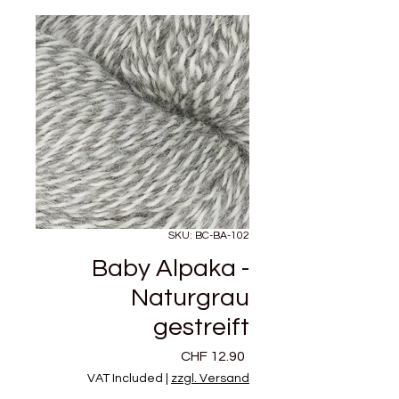
SKU: BC-BA-102
Baby Alpaka -
Naturgrau
gestreift
Price
CHF 12.90
VAT Included
|
zzgl. Versand