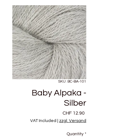
SKU: BC-BA-101
Baby Alpaka -
Silber
Price
CHF 12.90
VAT Included
|
zzgl. Versand
Quantity
*