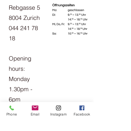
Spinnprozess sind nach GOTS
Rebgasse 5
Anforderungen entlang der
zertifziert. Das heißt, sie sind frei von
gesamten Produktionskette und
Schadstoffen wie zum Beispiel
8004 Zurich
gleichzeitig die einzuhaltenden
toxischen Schwermetallen und
Sozialkriterien.
044 241 78
biologisch abbaubar. GOTS steht für
Mehr über das GOTS Zertifikat
Global Organic Textile Standard,
18
erfahren Sie
hier
dem weltweit führenden Standard
für die Verarbeitung von Textilien aus
biologisch erzeugten Naturfasern.
Opening
Auf hohem Niveau definiert er
umwelttechnische Anforderungen
hours:
entlang der gesamten
Produktionskette und gleichzeitig
Monday
die einzuhaltenden
1.30pm -
Sozialkriterien.Mehr über das GOTS
Zertifikat erfahren Sie hierSie eignet
6pm
sich sowohl für Pullover und
Accessoires aber auch sehr gut zum
Tuesday
Häkeln von Baumwolltieren- &
Phone
Email
Instagram
Facebook
Friday
Figuren / Amiguri.Auch Schminkpads
und Waschtücher wurden bereits
09:00 -