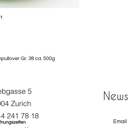
Baumwollernte, vorhe
GOTS steht für Globa
zu erleichtern. Nich
weltweit führenden 
auch die Färbemitte
Textilien aus biolog
rt
GOTS zertifziert. Das 
hohem Niveau defini
Schadstoffen wie zu
Anforderungen entl
Schwermetallen und 
Produktionskette und
für Global Organic T
Sozialkriterien.
führenden Standard f
Mehr über das GOTS 
aus biologisch erze
Niveau definiert er
ullover Gr. 38 ca. 500g
entlang der gesamt
gleichzeitig die ein
über das GOTS Zertif
sich sowohl für Pull
sehr gut zum Häkeln
ebgasse 5
Amiguri.Auch Schmi
News
bereits aus Alba gest
04 Zurich
40° C gewaschen wer
auch dringend zu emp
4 241 78 18
Baumwolle auch sch
sie gut vertragen hat