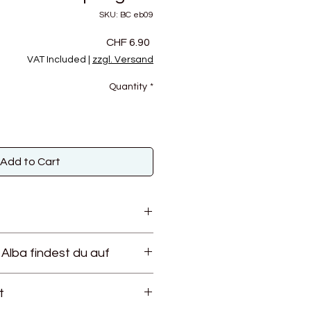
SKU: BC eb09
Price
CHF 6.90
VAT Included
|
zzgl. Versand
Quantity
*
Add to Cart
tige, GOTS zertifizierte Baumwolle,
Alba findest du auf
gebaut und versponnen wird. Die
mwolle wird ohne Düngemittel
baut und per Hand geerntet. Die
t
, wie bei der konventionellen