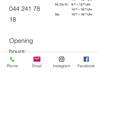
ein weiches und haltbares Garn, das
044 241 78
sich auch für pflegeleichte Pullover
18
und Accessoires eignet.
Als The Fibre Co. sich daran machte,
ein Sockengarn zu entwerfen,
blieben sie ihrem Leitprinzip treu, die
Opening
Schönheit der Natur auf eine Weise
hours:
zu nutzen, die unseren Planeten
schont. Sie warteten bis ein
Monday
recyceltes Nylon und eine
Phone
Email
Instagram
Facebook
Alternative zu den üblichen, mit
1.30pm -
Chlor behandelten, waschbaren
6pm
Wollfasern verfügbar waren.
Das Endergebnis ist ein weiches und
Tuesday
dennoch strapazierfähiges Garn aus
Merinowolle und Alpakafasern, das
Friday
mit einer umweltfreundlichen,
09:00 -
einlaufhemmenden Easy-wash-
Behandlung verarbeitet wurde. Das
13:00 &
recycelte Nylon sorgt für zusätzliche
Stärke und Haltbarkeit. Das Garn
14:00 -