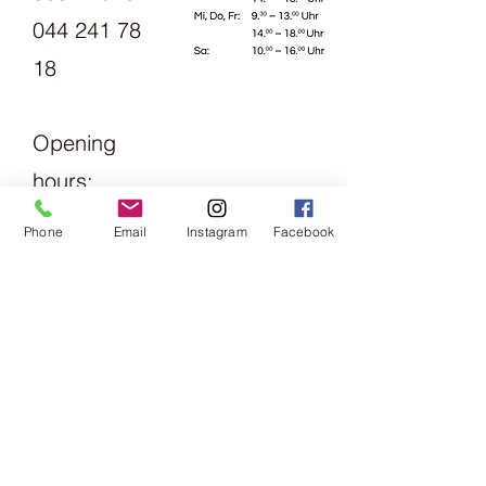
ein weiches und haltbares Garn, das
044 241 78
sich auch für pflegeleichte Pullover
18
und Accessoires eignet.
Als The Fibre Co. sich daran machte,
ein Sockengarn zu entwerfen,
blieben sie ihrem Leitprinzip treu, die
Opening
Schönheit der Natur auf eine Weise
hours:
zu nutzen, die unseren Planeten
schont. Sie warteten bis ein
Monday
recyceltes Nylon und eine
Phone
Email
Instagram
Facebook
Alternative zu den üblichen, mit
1.30pm -
Chlor behandelten, waschbaren
6pm
Wollfasern verfügbar waren.
Das Endergebnis ist ein weiches und
Tuesday
dennoch strapazierfähiges Garn aus
Merinowolle und Alpakafasern, das
Friday
mit einer umweltfreundlichen,
09:00 -
einlaufhemmenden Easy-wash-
Behandlung verarbeitet wurde. Das
13:00 &
recycelte Nylon sorgt für zusätzliche
Stärke und Haltbarkeit. Das Garn
14:00 -