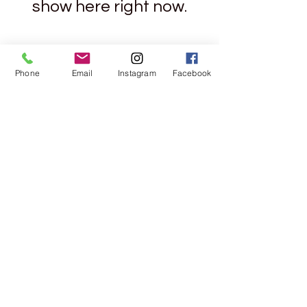
show here right now.
Phone
Email
Instagram
Facebook
Rebgasse 5
8004 Zurich
044 241 78
18
Opening
hours:
Monday
1.30pm -