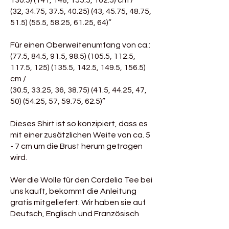
130.5) (141
, 148, 155.5, 162.5) cm /
(32, 34.75, 37.5, 40.25) (43, 45.75, 48.75,
51.5) (55.5, 58.25, 61.25, 64)”
Für einen Oberweitenumfang von ca.:
(77.5, 84.5, 91.5,
98.5) (105.5
, 112.5,
117.5,
125) (135.5
, 142.5, 149.5, 156.5)
cm /
(30.5, 33.25, 36,
38.75) (41.5
, 44.25, 47,
50) (54.25, 57, 59.75, 62.5)”
Dieses Shirt ist so konzipiert, dass es
mit einer zusätzlichen Weite von ca. 5
- 7 cm um die Brust herum getragen
wird.
Wer die Wolle für den Cordelia Tee bei
uns kauft, bekommt die Anleitung
gratis mitgeliefert. Wir haben sie auf
Deutsch, Englisch und Französisch