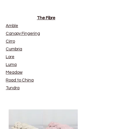
The Fibre
Amble
Canopy Fingering
Cirro
Cumbria
Lore
Luma
Meadow
Road to China
Tundra