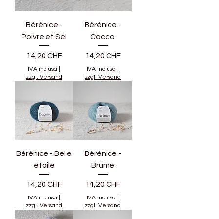
Bérénice -
Bérénice -
Poivre et Sel
Cacao
Prezzo
Prezzo
14,20 CHF
14,20 CHF
IVA inclusa
|
IVA inclusa
|
zzgl. Versand
zzgl. Versand
Bérénice - Belle
Bérénice -
étoile
Brume
Prezzo
Prezzo
14,20 CHF
14,20 CHF
IVA inclusa
|
IVA inclusa
|
zzgl. Versand
zzgl. Versand