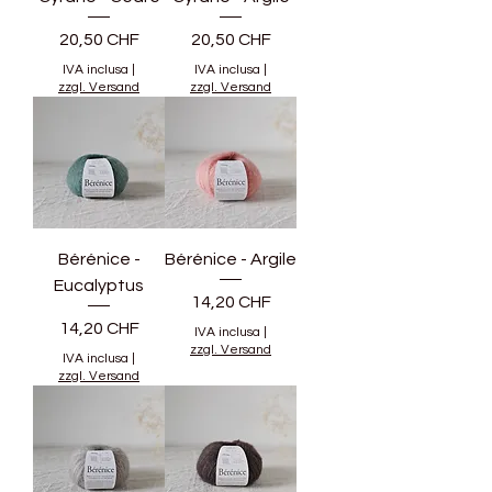
Prezzo
Prezzo
20,50 CHF
20,50 CHF
IVA inclusa
|
IVA inclusa
|
zzgl. Versand
zzgl. Versand
Bérénice -
Bérénice - Argile
Eucalyptus
Prezzo
14,20 CHF
Prezzo
14,20 CHF
IVA inclusa
|
zzgl. Versand
IVA inclusa
|
zzgl. Versand