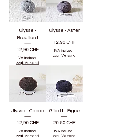
Ulysse -
Ulysse - Aster
Brouillard
Prezzo
12,90 CHF
Prezzo
12,90 CHF
IVA inclusa
|
zzgl. Versand
IVA inclusa
|
zzgl. Versand
Ulysse - Cacao
Gilliatt - Figue
Prezzo
Prezzo
12,90 CHF
20,50 CHF
IVA inclusa
|
IVA inclusa
|
zzgl. Versand
zzgl. Versand