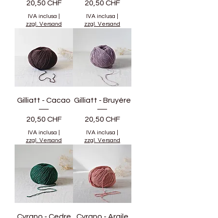
Prezzo
Prezzo
20,50 CHF
20,50 CHF
IVA inclusa
|
IVA inclusa
|
zzgl. Versand
zzgl. Versand
Gilliatt - Cacao
Gilliatt - Bruyére
Prezzo
Prezzo
20,50 CHF
20,50 CHF
IVA inclusa
|
IVA inclusa
|
zzgl. Versand
zzgl. Versand
Cyrano - Cedre
Cyrano - Argile