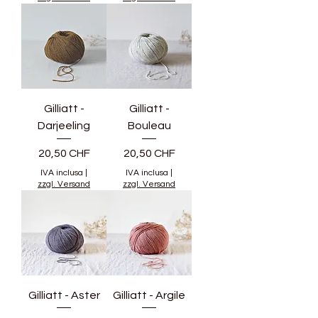
Gilliatt -
Gilliatt -
Darjeeling
Bouleau
Prezzo
Prezzo
20,50 CHF
20,50 CHF
IVA inclusa
|
IVA inclusa
|
zzgl. Versand
zzgl. Versand
Gilliatt - Aster
Gilliatt - Argile