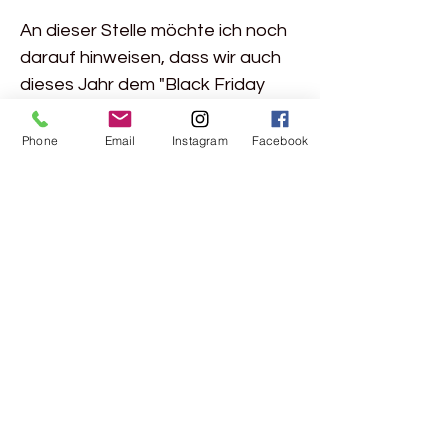
An dieser Stelle möchte ich noch
darauf hinweisen, dass wir auch
dieses Jahr dem "Black Friday
Konsum" etwas entgegenstellen.
An unserem Bright (Fri)day 25. &
Phone
Email
Instagram
Facebook
26. November, wird 10% des
Umsatzes an den Verein Solinetz
gespendet
Rebgasse 5
8004 Zürich
044 241 78 18