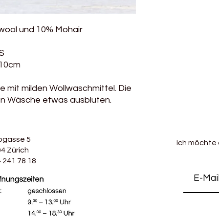
Wolle weist einen sa
besonders macht.
Es eignet sich hervo
wool und 10% Mohair
die leicht und denno
herbstlichen Farben,
US
aufweisen, gehört d
besonderen Strickg
 10cm
 mit milden Wollwaschmittel. Die
en Wäsche etwas ausbluten.
bgasse 5
Ich möchte
4 Zürich
 241 78 18