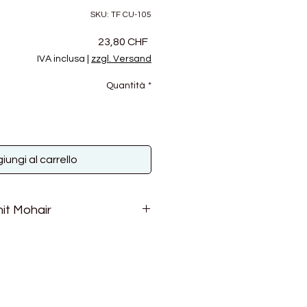
SKU: TF CU-105
Prezzo
23,80 CHF
IVA inclusa
|
zzgl. Versand
Quantità
*
iungi al carrello
it Mohair
st. So kann mann dieses
 Merinowolle, Masham wool und
mmen aus dem Norden von
 zu den Langwollrassen. Ihre