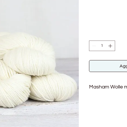
Agg
Masham Wolle m
Weich und doch robu
besondere Garn aus
Mohair bezeichnen.
Masham-Schafe Ko
England und gehören