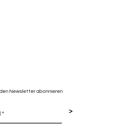
nften Glanz auf, der Cumbria so
rragend für Pullover und Jacken,
ch warm sein sollen. Mit ihren
 die einen leichten Glanz
iese Wolle zu den ganz
arnen.
 den Newsletter abonnieren
>