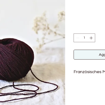
Agg
Französisches M
Ulysse ist ein Wollg
französischer (Mérin
schwarzer portugies
dem Alentejo-Tal), d
Weise hergestellt wi