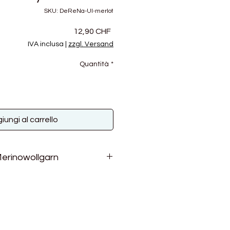
SKU: DeReNa-Ul-merlot
Prezzo
12,90 CHF
IVA inclusa
|
zzgl. Versand
Quantità
*
iungi al carrello
erinowollgarn
arn aus weicher weißer
os d'Arles aus der Provence) und
ischer Merino (Merinos Petra aus
as in Frankreich auf ökologische
rd.