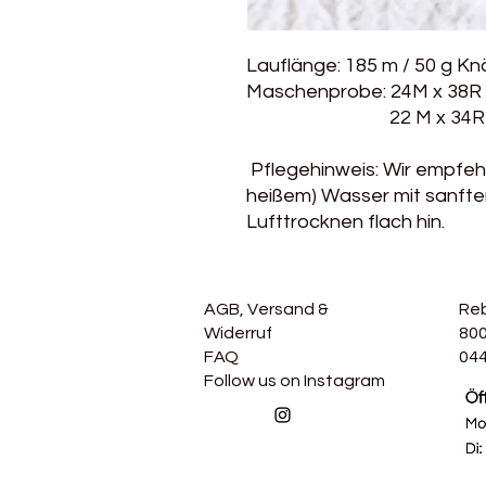
Lauflänge: 185 m / 50 g Kn
Maschenprobe: 24M x 38R 
22 M x 34R - 3,5 
Pflegehinweis: Wir empfe
heißem) Wasser mit sanfter
Lufttrocknen flach hin.
AGB, Versand &
Re
Widerruf
800
FAQ
044
Follow us on Instagram