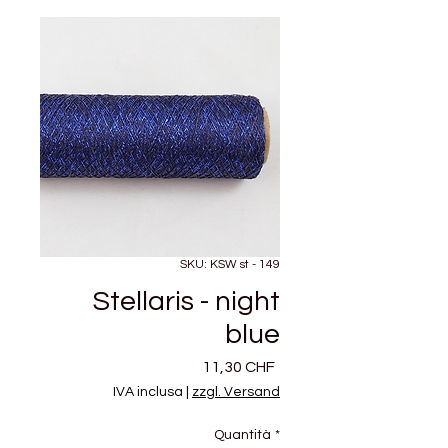
SKU: KSW st - 149
Stellaris - night
blue
Prezzo
11,30 CHF
IVA inclusa
|
zzgl. Versand
Quantità
*