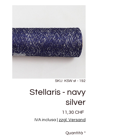
SKU: KSW st - 192
Stellaris - navy
silver
Prezzo
11,30 CHF
IVA inclusa
|
zzgl. Versand
Quantità
*