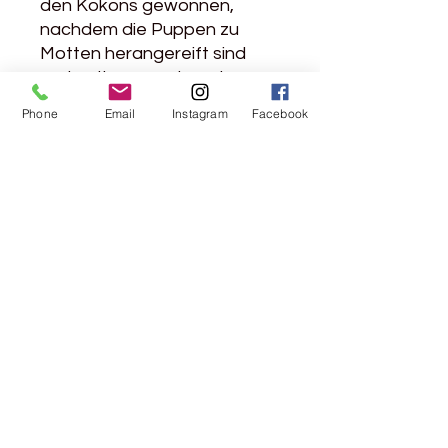
den Kokons gewonnen,
nachdem die Puppen zu
Motten herangereift sind
und entkommen konnten.
Das bedeutet, dass die
Phone
Email
Instagram
Facebook
Seidenwürmer nicht wie bei
der konventionellen
Seidenproduktion getötet
werden.
Das Garn ist STANDARD 100
von OEKO-TEX® zertifiziert.
Produktinfo
70% Mohair, 30% Seide
Lauflänge: 225m / 25g
Nadelstärke: 2,5 - 5mm
Maschenprobe: