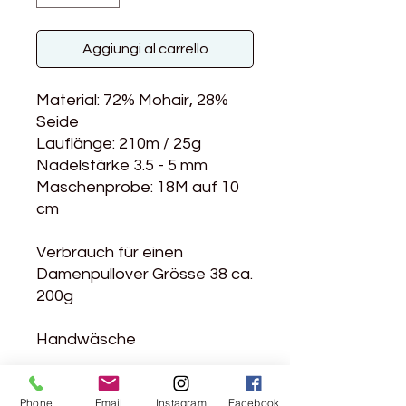
Aggiungi al carrello
Material: 72% Mohair, 28%
Seide
Lauflänge: 210m / 25g
Nadelstärke 3.5 - 5 mm
Maschenprobe: 18M auf 10
cm
Verbrauch für einen
Damenpullover Grösse 38 ca.
200g
Handwäsche
Weiches Mohair...
Phone
Email
Instagram
Facebook