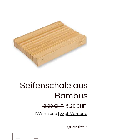
Seifenschale aus
Bambus
Prezzo
Prezzo
 8,00 CHF 
5,20 CHF
regolare
scontato
IVA inclusa
|
zzgl. Versand
Quantità
*