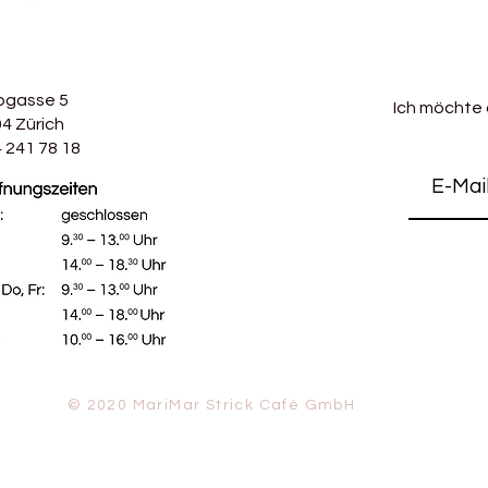
bgasse 5
Ich möchte
4 Zürich
 241 78 18
© 2020 MariMar Strick Café GmbH