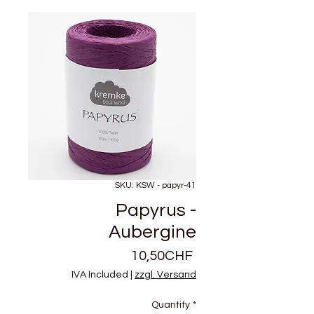
SKU: KSW - papyr-41
Papyrus -
Aubergine
Price
10,50CHF
IVA Included
|
zzgl. Versand
Quantity
*