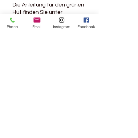
Die Anleitung für den grünen
Hut finden Sie unter
www.strickanleitungen.online
("Basthut Constanze"). Man
Phone
Email
Instagram
Facebook
benötigt 2 Rollen.
Achtung: Bast verhäkelt sich
anders als Wolle oder
Baumwolle. Planen Sie etwas
mehr Zeit für Ihre Projekte
ein.
Weitere Infos
Material: 100% sonstige Faser
(Papier)
Lauflänge: 153m/100g
Nadelstärke: 3,5 - 5,0 mm
Pflegehinweise: feucht