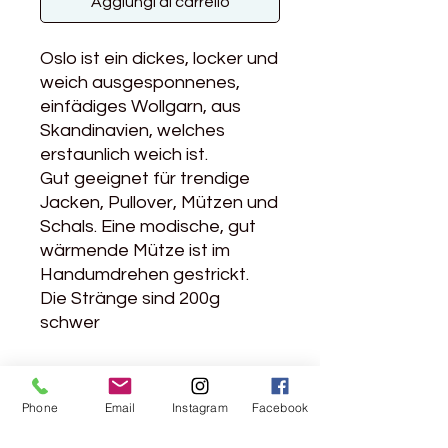
Aggiungi al carrello
Oslo ist ein dickes, locker und
weich ausgesponnenes,
einfädiges Wollgarn, aus
Skandinavien, welches
erstaunlich weich ist.
Gut geeignet für trendige
Jacken, Pullover, Mützen und
Schals. Eine modische, gut
wärmende Mütze ist im
Handumdrehen gestrickt.
Die Stränge sind 200g
schwer
Produktdetails
Phone
Email
Instagram
Facebook
Material: 100% Schurwolle
Lauflänge: 100g / 40m