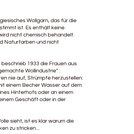
Bitte beachte, dass 
Fasern verstärkt wi
Löcher in den Socke
und Gangart.
giesisches Wollgarn, das für die
timmt ist. Es enthält keine
wird nicht chemisch behandelt.
nd Naturfarben und nicht
 beschrieb 1933 die Frauen aus
emachte Wollindustrie" :
n nie auf, Strümpfe herzustellen:
mit einem Becher Wasser auf dem
eines Hinterhofs oder an einem
 einem Geschäft oder in der
lle sieht, ist es klar warum die
n zu stricken....