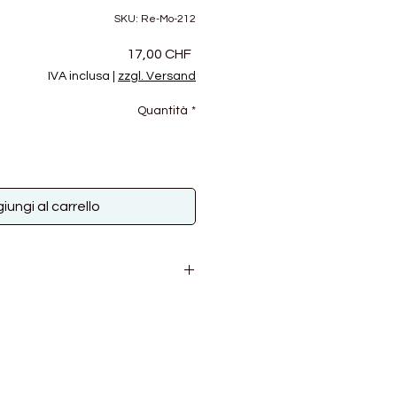
SKU: Re-Mo-212
Prezzo
17,00 CHF
IVA inclusa
|
zzgl. Versand
Quantità
*
iungi al carrello
ugal
00g
m
32M / 30 - 48R auf 10 cm