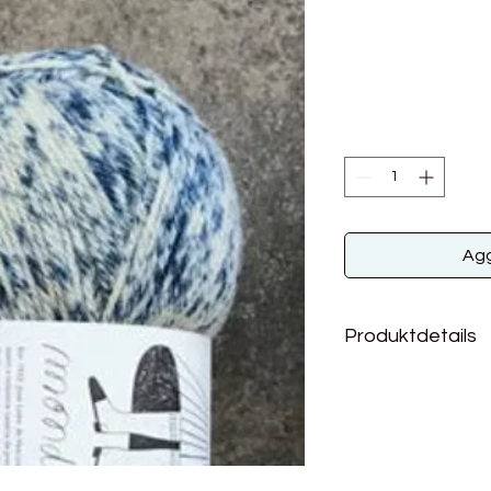
Agg
Produktdetails
100% Wolle aus Port
Lauflänge: 385m / 1
Nadelstärke 2 - 4m
Maschenprobe: 24 - 
Handwäsche