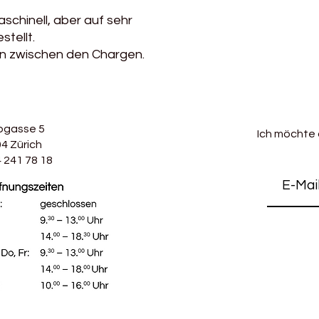
chinell, aber auf sehr
tellt.
n zwischen den Chargen.
bgasse 5
Ich möchte
4 Zürich
 241 78 18